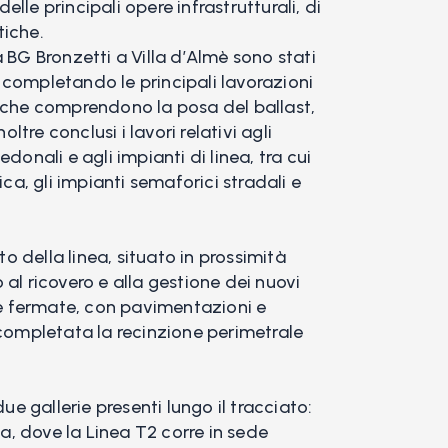
lle principali opere infrastrutturali, di
tiche.
 BG Bronzetti a Villa d’Almè sono stati
o, completando le principali lavorazioni
, che comprendono la posa del ballast,
oltre conclusi i lavori relativi agli
donali e agli impianti di linea, tra cui
ica, gli impianti semaforici stradali e
.
 della linea, situato in prossimità
al ricovero e alla gestione dei nuovi
lle fermate, con pavimentazioni e
 completata la recinzione perimetrale
due gallerie presenti lungo il tracciato:
na, dove la Linea T2 corre in sede