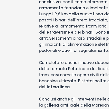
conclusiva, con il completamento de
armamento ferroviario e impiantis
Lungo i 9,8 km della nuova linea da
posati i binari dell’intero tracciat
relative all’armamento tramviario
delle traversine e dei binari. Sono in
attraversamenti a raso stradali e pe
gli impianti di alimentazione elettr
pedonali e quelli di segnalamento
Completato anche il nuovo deposito
della fermata Petosino e destinato 
tram, così come le opere civili de
banchine ultimate. È stata inoltre
dell’intera linea.
Conclusi anche gli interventi nelle 
la galleria artificiale della Maresa