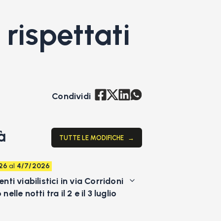
 rispettati
Condividi
à
TUTTE LE MODIFICHE
→
26
al
4/7/2026
ti viabilistici in via Corridoni
lle notti tra il 2 e il 3 luglio