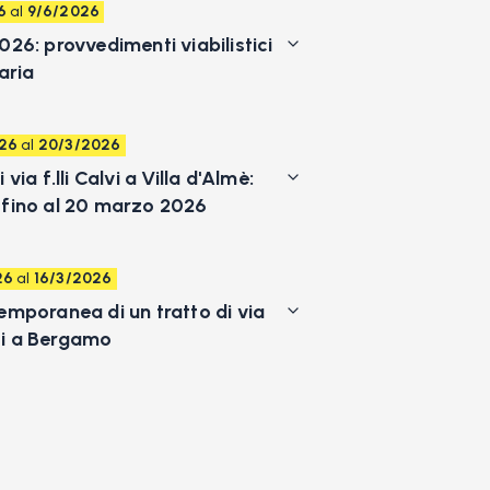
6
al
9/6/2026
026: provvedimenti viabilistici
aria
26
al
20/3/2026
 via f.lli Calvi a Villa d'Almè:
 fino al 20 marzo 2026
26
al
16/3/2026
emporanea di un tratto di via
i a Bergamo