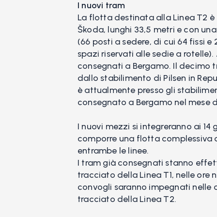
I nuovi tram
La flotta destinata alla Linea T2 è
Škoda, lunghi 33,5 metri e con un
(66 posti a sedere, di cui 64 fissi e
spazi riservati alle sedie a rotelle)
consegnati a Bergamo. Il decimo t
dallo stabilimento di Pilsen in Re
è attualmente presso gli stabilimen
consegnato a Bergamo nel mese di
I nuovi mezzi si integreranno ai 14 
comporre una flotta complessiva di
entrambe le linee.
I tram già consegnati stanno effet
tracciato della Linea T1, nelle ore 
convogli saranno impegnati nelle op
tracciato della Linea T2.