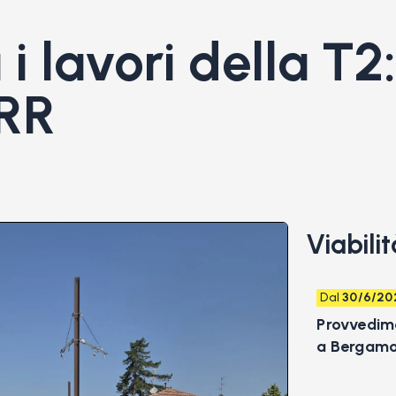
 i lavori della T2:
NRR
Viabilit
Dal
30/6/20
Provvedimen
a Bergamo ne